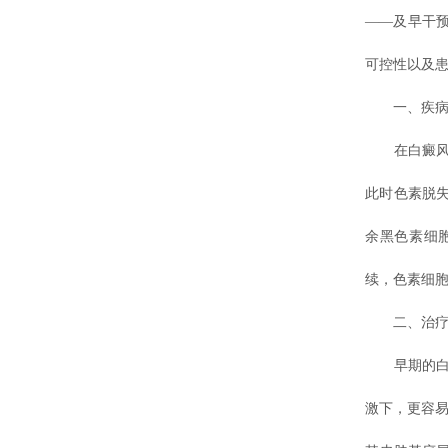
——及早干
可控性以及
一、疾病早
在白癜风初
此时色素脱
余黑色素细
续，色素细
二、治疗反
早期的白斑
激下，更容易