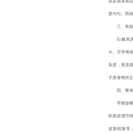
其皮肤基底
更均匀。而病
三、有效控
白癜风具有
大。尽早将
杂度，更直
于患者维持
四、整体健
早期诊断和
的免疫调节
皮肤刺激等