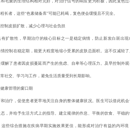
层和毛囊的生理结构相对完好，对治疗信号的响应更为积极，因此复色过
程长者，这些“色素储备库”可能已耗竭，复色便会缓慢且不完全。
制皮损扩散，减少心理与社会负担
扩散性，早期治疗的核心目标之一是稳定病情，防止新发白斑出现
病情控制在稳定期，能更大程度地缩小受累的皮肤总面积。这不仅减轻了
接缓解了患者因皮损蔓延而产生的焦虑、自卑等心理压力。及早控制外观
正常社交、学习与工作，避免生活质量受到长期影响。
康管理的窗口期
治疗，促使患者更早地关注自身的整体健康状况。医生可以借此机会
状态，并给予生活方式上的指导。建立规律的作息、平衡的饮食、平稳的
，这些综合措施在疾病早期实施效果更佳，能形成对治疗有益的内环境