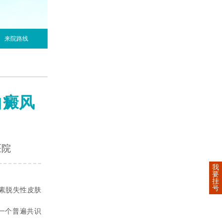
来院路线
白癜风
医院
我
要
挂
号
素脱失性皮肤
一个普遍共识