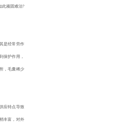
如此顽固难治?
其是经常劳作
到保护作用，
所，毛囊稀少
供应特点导致
梢丰富，对外