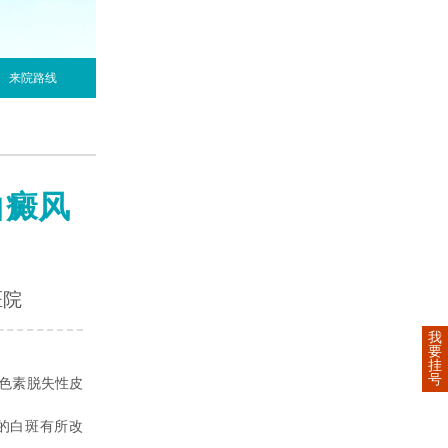
来院路线
白癜风
医院
我
要
挂
号
色素脱失性皮
的白斑有所改