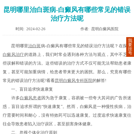
昆明哪里治白斑病-白癜风有哪些常见的错误
治疗方法呢
时间: 2024-02-26
作者: 昆明白癜风医院
我
要
昆明哪里
治白斑
病-白癜风有哪些常见的错误治疗方法呢？在探索
挂
号
白癜风治疗
的道路上，我们时常会遇到各种方法与观点，其中不乏一
些误解和错误的方法。这些错误的治疗方式不仅可能无法帮助患者康
复，甚至可能加重病情，给患者带来更大的困扰。那么，究竟有哪些
常见的错误治疗方法呢?看看
昆明白癜风专科医院
的解答!
一、盲目追求快速康复
许多
白癜风患者
因为急于康复，容易被一些夸大其词的广告所迷
惑，盲目追求所谓的“快速康复”。然而，白癜风是一种慢性疾病，治
疗需要时间和耐心，没有特效药可以迅速康复。过度追求快速康复往
往会导致患者陷入治疗误区，甚至损害身体健康。
二、忽视个体化治疗原则