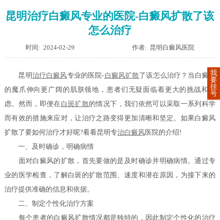
昆明治疗白癜风专业的医院-白癜风扩散了该
怎么治疗
时间: 2024-02-29
作者: 昆明白癜风医院
我
昆明
治疗白癜风
专业的医院-
白癜风扩散
了该怎么治疗？当白癜风
要
挂
的魔爪伸向更广阔的肌肤领地，患者们无疑面临着更大的挑战和焦
号
虑。然而，即便在
白斑扩散
的情况下，我们依然可以采取一系列科学
而有效的措施来应对，让治疗之路变得更加清晰和坚定。如果白癜风
扩散了要如何治疗才好呢?看看昆明专
治白癜风
医院的介绍!
一、及时确诊，明确病情
面对白癜风的扩散，首先要做的是及时确诊并明确病情。通过专
业的医学检查，了解白斑的扩散范围、速度和潜在原因，为接下来的
治疗提供准确的信息和依据。
二、制定个性化治疗方案
每个患者的白癜风扩散情况都是独特的，因此制定个性化的治疗