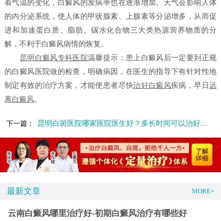
着气温的变化，白癜风的发病率也在逐渐增加。天气会影响人体
的内分泌系统，使人体的甲状腺素、上腺素等分泌增多，从而促
进和加速蛋白质、脂肪、碳水化合物三大类热源营养物质的分
解，不利于白癜风病情的恢复。
昆明白癜风专科医院
温馨提示：患上白癜风后一定要到正规
的白癜风医院做的检查，明确病因，在医生的指导下有针对性地
制定有效的治疗方案，才能使患者尽快
治好白癜风
疾病，早日
远
离白癜风
。
昆明白斑医院哪家医院医生好？多长时间可以治好白癜风
下一篇：
最新文章
MORE+
云南白癜风哪里治疗好-初期白癜风治疗有哪些好