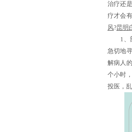
治疗还
疗才会
风
?
昆明
1、
急切地
解病人
个小时
投医，