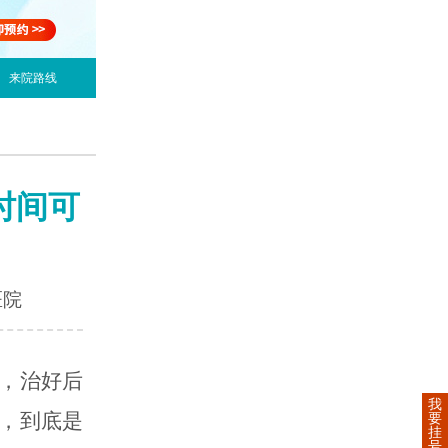
来院路线
时间可
医院
，治好后
我
，到底是
要
挂
号