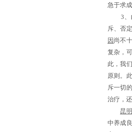
急于求
3、白
斥、否
因
尚不
复杂，
此，我
原则。
斥一切
治疗，
昆
中养成