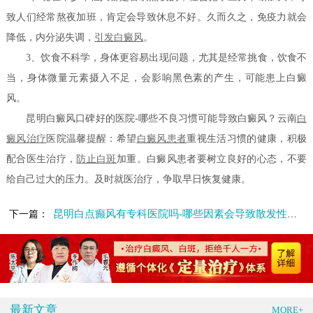
致人们经常熬夜加班，肯定会导致休息不好。久而久之，免疫力就会
降低，内分泌失调，
引发白癜风
。
3、饮食不科学，身体更容易出现问题，尤其是经常挑食，饮食不
当，身体微量元素摄入不足，会影响黑色素的产生，可能患上白癜
风。
昆明白癜风口碑好的医院-哪些不良习惯可能导致白癜风？云南
白
癜风治疗
医院温馨提醒：希望
白癜风患者
重视生活习惯的健康，积极
配合医生治疗，
防止白斑
加重。白癜风患者要树立良好的心态，不要
给自己过大的压力。及时就医治疗，争取早日恢复健康。
昆明白点癫风有专科医院吗-哪些因素会导致散发性白癜风呢
下一篇：
最新文章
MORE+