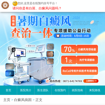
您好,这里是在线预约挂号平台！
昆明白癜风医院
请问你是有白斑、白癜风问题吗？
首页
医院简介
医生团队
在线预约
就医指南
来院路线
主页
>
白癜风病因
>
正文