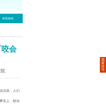
来院路线
叮咬会
我
要
挂
号
医院
虫活跃，人们
事实上，蚊虫