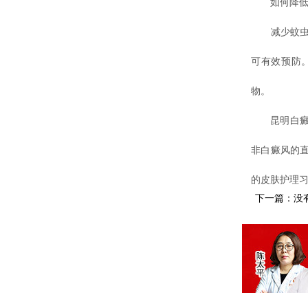
如何降低
减少蚊虫叮
可有效预防
物。
昆明白癜风
非白癜风的
的皮肤护理
下一篇：没