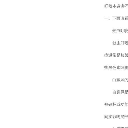
叮咬本身并
一。下面请
蚊虫叮咬
蚊虫叮咬后
症通常是短
扰黑色素细
白癜风的
白癜风是一
被破坏或功
间接影响局