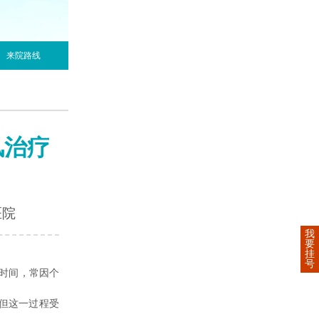
来院路线
风治疗
医院
我
要
挂
号
时间，常因个
但这一过程受