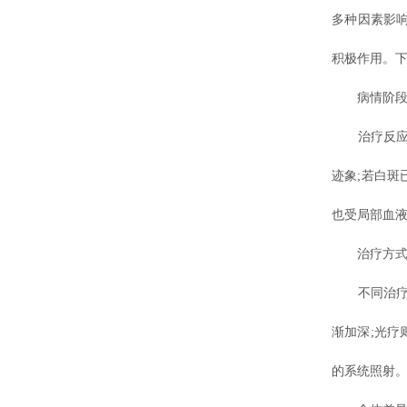
多种因素影
积极作用。
病情阶段
治疗反应与
迹象;若白
也受局部血
治疗方式
不同治疗手
渐加深;光
的系统照射