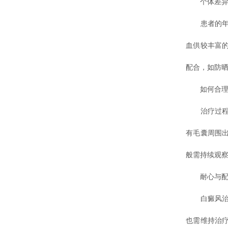
个体差异
患者的年龄
血供较丰富
配合，如防
如何合理
治疗过程中
有毛囊周围
般需持续观
耐心与配
白癜风治疗
也需维持治