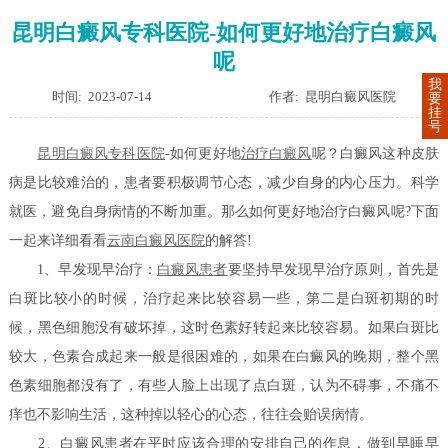
昆明白癜风专科医院-如何更好地治疗白癜风
呢
我
时间: 2023-07-14
作者: 昆明白癜风医院
要
挂
号
昆明白癜风专科医院
-如何更好地
治疗白癜风
呢？白癜风这种皮肤
病是比较难治的，患者要积极调节心态，减少自身的内心压力。科学
就医，避免自身病情的不断加重。那么如何更好地治疗白癜风呢?下面
一起来详细看看
云南白癜风医院
的解答!
1、早发现早治疗：
白癜风患者
要坚持早发现早治疗原则，首先是
白斑比较小的时候，治疗起来比较容易一些，第二是白斑初期的时
候，黑色细胞没有破坏掉，这时色素好转起来比较容易。如果白斑比
较大，色素合成起来一般是很困难的，如果在白癜风的晚期，整个黑
色素细胞都没有了，有些人脸上出现了点白斑，认为不碍事，不痛不
痒也不影响生活，这种掉以轻心的心态，往往会贻误病情。
2、白癜风患者在平时应该合理的安排自己的作息，做到早睡早