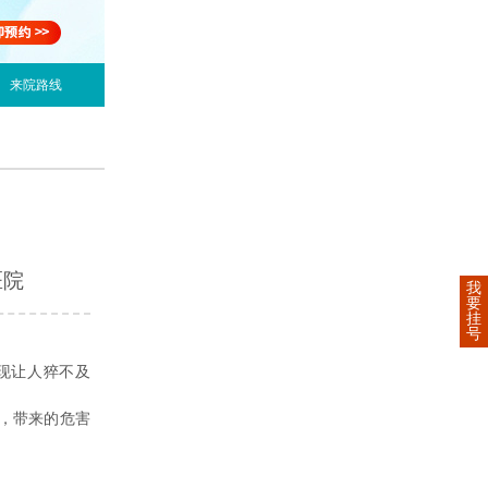
来院路线
医院
我
要
挂
号
现让人猝不及
，带来的危害
？