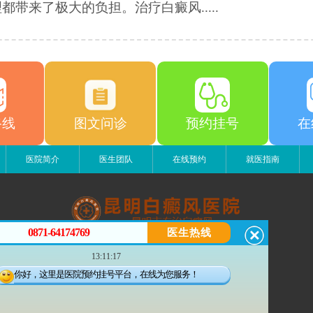
都带来了极大的负担。治疗白癜风.....
路线
图文问诊
预约挂号
在
医院简介
医生团队
在线预约
就医指南
0871-64174769
医生热线
昆明白癜风医院
13:11:17
昆明市五华区护国路2号
版权所有：昆明白癜风医院
你好，这里是医院预约挂号平台，在线为您服务！
联系电话：0871-64174769
滇ICP备14002723号-3
滇公安备 53010202000563号