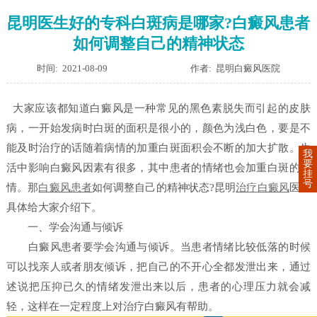
昆明医生好的专科白斑病是哪家?白癜风患者
如何调整自己的精神状态
时间: 2021-08-09
作者: 昆明白癜风医院
大家应该都知道白癜风是一种常见的黑色素脱失而引起的皮肤
病，一开始发病时白斑的面积是很小的，颜色为浅白色，要是不
能及时治疗的话随着病情的加重白斑面积会不断的加大扩散。生
我
要
活中影响白癜风因素有很多，其中患者的情绪也会加重白斑的病
挂
号
情。那
白癜风患者
如何调整自己的精神状态?昆明
治疗白癜风
医院
具体给大家介绍下。
一、学会沟通与倾诉
白癜风患者要学会沟通与倾诉。当患者情绪比较低落的时候
可以找亲人或者朋友倾诉，把自己的不开心全都发泄出来，通过
述说把压抑已久的情绪发泄出来以后，患者的心理压力就会减
轻，这样在一定程度上对治疗白癜风有帮助。