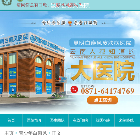
您好,这里是在线预约挂号平台！
昆明白癜风医院
请问你是有白斑、白癜风问题吗？
首页
医院简介
医生团队
在线预约
就医指南
来院路线
主页
>
青少年白癜风
>
正文