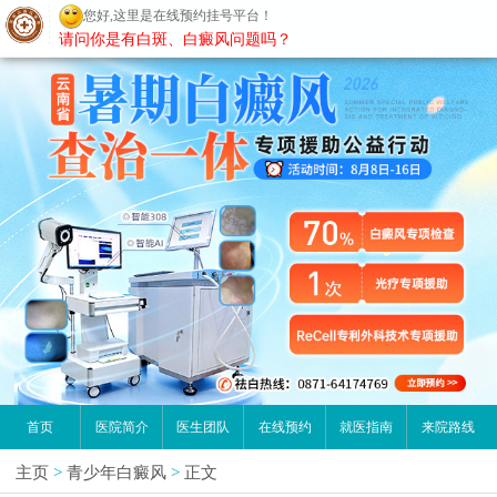
您好,这里是在线预约挂号平台！
昆明白癜风医院
请问你是有白斑、白癜风问题吗？
首页
医院简介
医生团队
在线预约
就医指南
来院路线
主页
>
青少年白癜风
>
正文