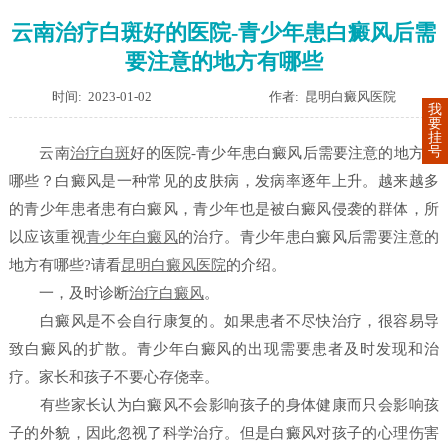
云南治疗白斑好的医院-青少年患白癜风后需
要注意的地方有哪些
时间: 2023-01-02
作者: 昆明白癜风医院
我
要
挂
号
云南
治疗白斑
好的医院-青少年患白癜风后需要注意的地方有
哪些？白癜风是一种常见的皮肤病，发病率逐年上升。越来越多
的青少年患者患有白癜风，青少年也是被白癜风侵袭的群体，所
以应该重视
青少年白癜风
的治疗。青少年患白癜风后需要注意的
地方有哪些?请看
昆明白癜风医院
的介绍。
一，及时诊断
治疗白癜风
。
白癜风是不会自行康复的。如果患者不尽快治疗，很容易导
致白癜风的扩散。青少年白癜风的出现需要患者及时发现和治
疗。家长和孩子不要心存侥幸。
有些家长认为白癜风不会影响孩子的身体健康而只会影响孩
子的外貌，因此忽视了科学治疗。但是白癜风对孩子的心理伤害