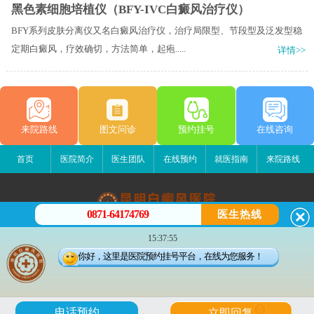
黑色素细胞培植仪（BFY-IVC白癜风治疗仪）
BFY系列皮肤分离仪又名白癜风治疗仪，治疗局限型、节段型及泛发型稳
定期白癜风，疗效确切，方法简单，起疱.....
详情>>
来院路线
图文问诊
预约挂号
在线咨询
首页
医院简介
医生团队
在线预约
就医指南
来院路线
0871-64174769
医生热线
昆明白癜风医院
15:37:55
昆明市五华区护国路2号
你好，这里是医院预约挂号平台，在线为您服务！
版权所有：昆明白癜风医院
联系电话：0871-64174769
滇ICP备14002723号-3
滇公安备 53010202000563号
6
电话预约
立即回复