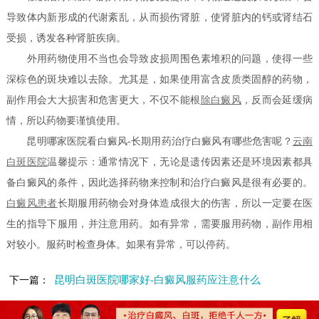
导致体内新形成的代谢紊乱，从而损伤肾脏，使肾脏内的钙或肾结石
受损，诱发各种肾脏疾病。
外用药物使用不当也会导致皮损周围色素堆积的问题，使得一些
深棕色的斑块难以去除。尤其是，如果使用富含皮质类固醇的药物，
副作用会大大损害和危害更大，不仅不能根
除白癜风
，反而会延缓病
情，所以药物要谨慎使用。
昆明哪家医院看白癜风-长期用药治疗白癜风有哪些危害呢？
云南
白斑医院
温馨提示：通常情况下，无论是遗传因素还是环境因素都具
备白癜风的条件，因此选择药物来控制和治疗白癜风是很有必要的。
白癜风患者
长期服用药物会对身体造成很大的伤害，所以一定要在医
生的指导下服用，并注意用药。如有异常，需要服用药物，副作用相
对较小。服药时检查身体。如果有异常，可以停药。
昆明白斑医院哪家好-白癜风服药应注意什么
下一篇：