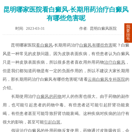
昆明哪家医院看白癜风-长期用药治疗白癜风
有哪些危害呢
我
时间: 2023-03-31
作者: 昆明白癜风医院
要
挂
号
昆明哪家医院
看白癜风
-长期用药治疗
白癜风有哪些危害
呢？白癜
风是一种常见的皮肤问题。因为皮肤表面疾病，有些患者认为白癜风
只是一种皮肤表面疾病，所以很多患者喜欢用外用药物
治疗白癜风
，
但是我们都知道药物是有一定的负面作用的，所以不建议大家长期用
药，那长期用药治疗白癜风有哪些危害呢?请看
云南白癜风专科医院
的
介绍。
长期使用治疗
白癜风的药物
对人的伤害也很大。由于药物的副作
用，也可能引起患者的药物中毒。有些患者还可能引起肝肾功能衰
竭，有些患者甚至可能导致肝肾功能衰竭。这种疾病对疾病的治疗有
很大的影响，甚至可能
引起白斑
。
假设治疗白癜风的外用药物反复使用，药物通过皮肤吸收后，会