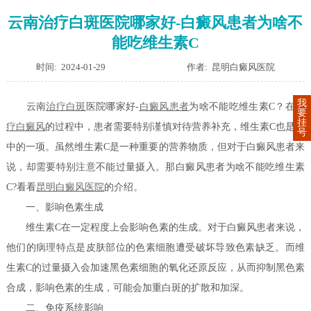
云南治疗白斑医院哪家好-白癜风患者为啥不
能吃维生素C
时间: 2024-01-29
作者: 昆明白癜风医院
我
云南
治疗白斑
医院哪家好-
白癜风患者
为啥不能吃维生素C？在
治
要
挂
疗白癜风
的过程中，患者需要特别谨慎对待营养补充，维生素C也是其
号
中的一项。虽然维生素C是一种重要的营养物质，但对于白癜风患者来
说，却需要特别注意不能过量摄入。那白癜风患者为啥不能吃维生素
C?看看
昆明白癜风医院
的介绍。
一、影响色素生成
维生素C在一定程度上会影响色素的生成。对于白癜风患者来说，
他们的病理特点是皮肤部位的色素细胞遭受破坏导致色素缺乏。而维
生素C的过量摄入会加速黑色素细胞的氧化还原反应，从而抑制黑色素
合成，影响色素的生成，可能会加重白斑的扩散和加深。
二、免疫系统影响