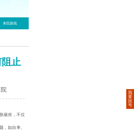
来院路线
何阻止
医院
我
要
挂
号
肤顽疾，不仅
题，如自卑、