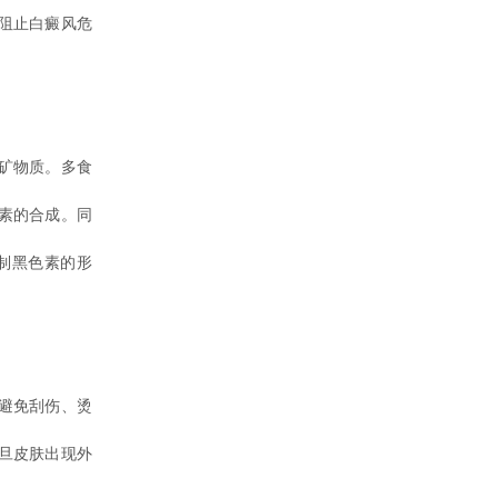
阻止白癜风危
矿物质。多食
素的合成。同
制黑色素的形
避免刮伤、烫
旦皮肤出现外