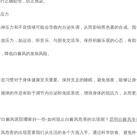
进行正确处理，防止感染。
压力
压力和不良情绪可能会导致内分泌失调，从而影响黑色素的合成。我
释放压力，如运动、听音乐、与朋友交流等。保持积极乐观的心态，有助
衡，降低白癜风的发病风险。
息
习惯对于身体健康至关重要。保持充足的睡眠，避免熬夜，能够让身
。规律的作息有助于调节内分泌和免疫系统，增强身体的抵抗力，从而更
癜风医院哪家好一些-如何阻止白癜风危害的出现呢？
昆明白癜风专
癜风危害的出现需要我们从生活的各个方面入手。通过科学饮食、避免外