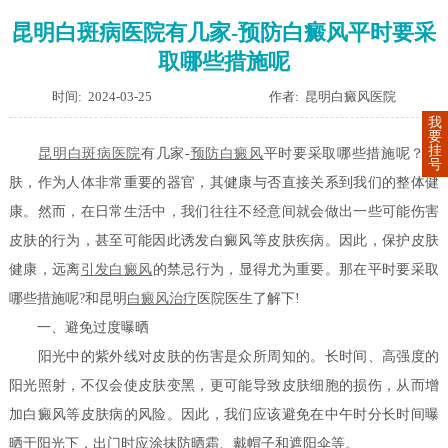
昆明白斑病医院有几家-预防白癜风平时要采
取哪些措施呢
时间: 2024-03-25
作者: 昆明白癜风医院
我
要
挂
昆明白斑病医院
有几家-
预防白癜风
平时要采取哪些措施呢？皮
号
肤，作为人体非常重要的器官，其健康与否直接关系到我们的整体健
康。然而，在日常生活中，我们往往不经意间就会做出一些可能伤害
皮肤的行为，甚至可能因此诱发白癜风等皮肤疾病。因此，保护皮肤
健康，远离
引发白癜风
的禁忌行为，显得尤为重要。那在平时要采取
哪些措施呢?和昆明
白癜风治疗
医院医生了解下!
一、避免过度曝晒
阳光中的紫外线对皮肤的伤害是众所周知的。长时间、高强度的
阳光照射，不仅会使皮肤变黑，更可能导致皮肤细胞的损伤，从而增
加白癜风等皮肤病的风险。因此，我们应该避免在中午时分长时间曝
晒于阳光下，出门时应涂抹防晒霜、戴帽子和遮阳伞等。