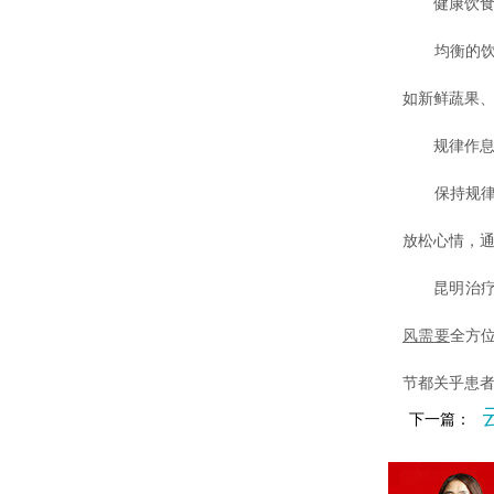
健康饮食
均衡的饮
如新鲜蔬果
规律作息
保持规律的
放松心情，
昆明治疗白
风需要
全方
节都关乎患
下一篇：