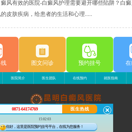
白癜风有效的医院-白癜风护理需要避开哪些陷阱？白癜
的皮肤疾病，给患者的生活和心理.....
路线
图文问诊
预约挂号
在
医院简介
医生团队
在线预约
就医指南
0871-64174769
医生热线
昆明白癜风医院
15:02:03
昆明市五华区护国路2号
版权所有：昆明白癜风医院
你好，这里是医院预约挂号平台，在线为您服务！
联系电话：0871-64174769