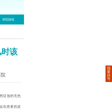
来院路线
风时该
我
要
医院
挂
号
然绽放的无色
会在患者的皮