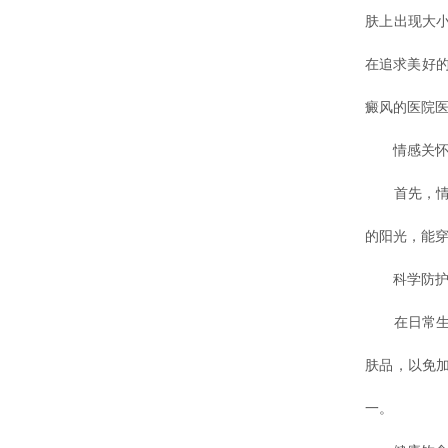
肤上出现大
在追求美好
癜风的医院医
情感关怀
首先，情
的阳光，能
科学防护
在日常生活
肤品，以免
一。