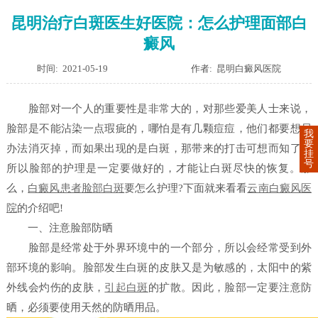
昆明治疗白斑医生好医院：怎么护理面部白
癜风
时间: 2021-05-19
作者: 昆明白癜风医院
脸部对一个人的重要性是非常大的，对那些爱美人士来说，
脸部是不能沾染一点瑕疵的，哪怕是有几颗痘痘，他们都要想尽
我
要
办法消灭掉，而如果出现的是白斑，那带来的打击可想而知了，
挂
号
所以脸部的护理是一定要做好的，才能让白斑尽快的恢复。那
么，
白癜风患者
脸部白斑
要怎么护理?下面就来看看
云南白癜风医
院
的介绍吧!
一、注意脸部防晒
脸部是经常处于外界环境中的一个部分，所以会经常受到外
部环境的影响。脸部发生白斑的皮肤又是为敏感的，太阳中的紫
外线会灼伤的皮肤，
引起白斑
的扩散。因此，脸部一定要注意防
晒，必须要使用天然的防晒用品。