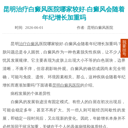
昆明治疗白癜风医院哪家较好-白癜风会随着
年纪增长加重吗
时间: 2026-06-01
作者: 昆明白癜风医院
我
昆明
治疗白癜风
医院哪家较好-白癜风会随着年纪增长加重吗？皮
要
挂
肤问题总是令人困扰，白癜风作为一种色素脱失性疾病，让不少人担
号
忧其发展规律。它主要表现为皮肤上出现大小不等的白色斑块，边界
清晰，不痛不痒，但容易影响外观。白癜风的确切成因尚未完全明
确，可能与免疫、遗传、环境因素相关。那么，这种疾病会随着年纪
增长而逐渐加重吗?下面请看
昆明白癜风医院
的介绍。
病程发展的个体差异性
白癜风的发展轨迹没有固定模式。有些人的白斑在初次出现后，
可能会稳定多年，甚至不再扩大。另一些人则可能经历间歇性的发
展，即稳定一段时间后，又出现新的变化。因此，年龄增长本身并不
必然等同于状况加重，关键在于个人的具体病情和体质特点。