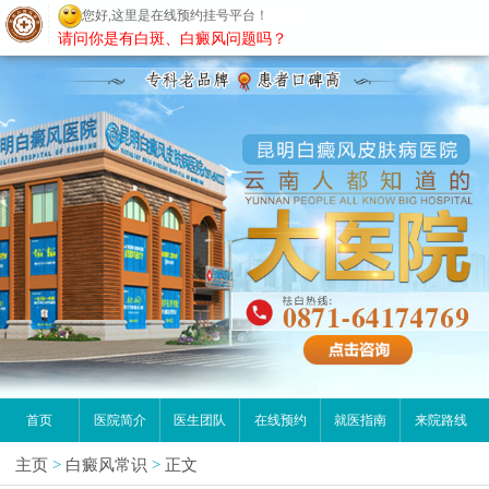
您好,这里是在线预约挂号平台！
昆明白癜风医院
请问你是有白斑、白癜风问题吗？
首页
医院简介
医生团队
在线预约
就医指南
来院路线
主页
>
白癜风常识
>
正文