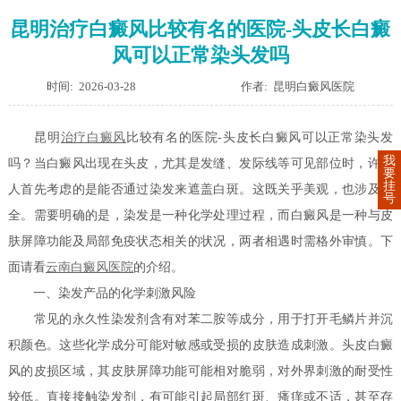
昆明治疗白癜风比较有名的医院-头皮长白癜
风可以正常染头发吗
时间: 2026-03-28
作者: 昆明白癜风医院
昆明
治疗白癜风
比较有名的医院-头皮长白癜风可以正常染头发
我
吗？当白癜风出现在头皮，尤其是发缝、发际线等可见部位时，许多
要
挂
人首先考虑的是能否通过染发来遮盖白斑。这既关乎美观，也涉及安
号
全。需要明确的是，染发是一种化学处理过程，而白癜风是一种与皮
肤屏障功能及局部免疫状态相关的状况，两者相遇时需格外审慎。下
面请看
云南白癜风医院
的介绍。
一、染发产品的化学刺激风险
常见的永久性染发剂含有对苯二胺等成分，用于打开毛鳞片并沉
积颜色。这些化学成分可能对敏感或受损的皮肤造成刺激。头皮白癜
风的皮损区域，其皮肤屏障功能可能相对脆弱，对外界刺激的耐受性
较低。直接接触染发剂，有可能引起局部红斑、瘙痒或不适，甚至存