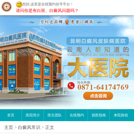
您好,这里是在线预约挂号平台！
昆明白癜风医院
请问你是有白斑、白癜风问题吗？
首页
医院简介
医生团队
在线预约
就医指南
来院路线
主页
>
白癜风常识
>
正文