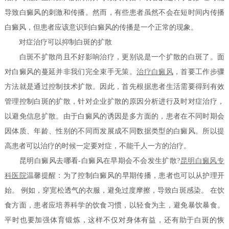
导致白癜风的刺激和传播。然而，有些患者虽然不会在短时间内传播
白癜风，但患者应该意识到白癜风的传播是一个正常的现象。
对症治疗可以抑制白斑的扩散
白斑不扩散尚且不好影响治疗，更别说是一个扩散的白斑了。面
对白癜风的蔓延并非我们完全束手无策。
治疗白癜风
，首要工作步骤
方法就是通过控制技术扩散。因此，首先根据患者生活需要得到有效
管理控制白斑的扩散，针对企业扩散的原因分析进行及时对症治疗，
以避免信息扩散。由于白癜风的诱因是多方面的，患者在不同时期会
因体质、年龄、性别的不同而发展成不同数据类型的白癜风。所以提
高患者可以治疗的时候一定要对症，不能千人一方的治疗。
昆明白癜风去哪看-白癜风在早期会不会发生扩散?
昆明白癜风专
科医院
温馨提醒：为了控制白癜风的早期传播，患者也可以从护理开
始。 例如，穿宽松透气的衣服，避免过度摩擦，导致白斑感染。 在饮
食方面，患者应培养科学的饮食习惯，以轻食为主，避免暴饮暴食。
平时也要加强体育锻炼，这样不仅对身体有益，还有助于白斑的恢