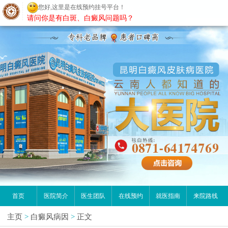
您好,这里是在线预约挂号平台！
昆明白癜风医院
请问你是有白斑、白癜风问题吗？
首页
医院简介
医生团队
在线预约
就医指南
来院路线
主页
>
白癜风病因
>
正文