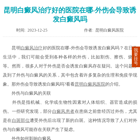
昆明白癜风治疗好的医院在哪-外伤会导致诱
发白癜风吗
时间: 2023-12-25
作者: 昆明白癜风医院
昆明
白癜风治疗
好的医院在哪-外伤会导致诱发白癜风吗？在日常
我
要
生活中，我们可能会受到各种各样的外伤，比如割伤、擦伤、烧伤
挂
号
等。然而，很多人对于外伤是否会诱发白癜风存在疑问。这个问题涉
及到了外伤与白癜风的关系，其中包含着许多复杂的生理和免疫学现
象。那外伤会导致诱发白癜风吗?看看
昆明白癜风医院
的介绍。
外伤与白癜风的关联
外伤是指机械、化学或生物性因素对人体组织、器官造成的损
伤。一些研究发现，部分
白癜风患者
在患病之前曾经历过外伤，尤其
是在
白斑部位
遭受外伤后出现了新的白斑。这种情况导致了人们对外
伤与白癜风可能存在关联产生了疑虑。
外伤如何影响白癜风